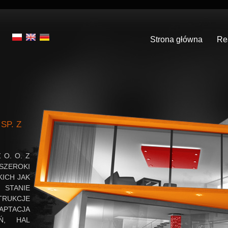
Strona główna
Re
SP. Z
 O. O. Z
SZEROKI
ICH JAK
TANIE
RUKCJE
APTACJA
Ń, HAL