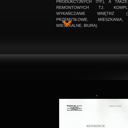
PRODUKCYJNYCH ITP.), A TAKŻ
REMONTOWYCH TJ. KOMPL
WYKAŃCZANIE WNĘTRZ (O
PRZEMYSŁOWE, MIESZKANIA
MIESZKALNE, BIURA).