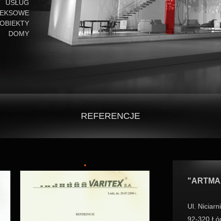
E USŁUG
EKSOWE
BIEKTY
, DOMY
REFERENCJE
"ARTMAX"
Ul. Niciar
92-320 Łó