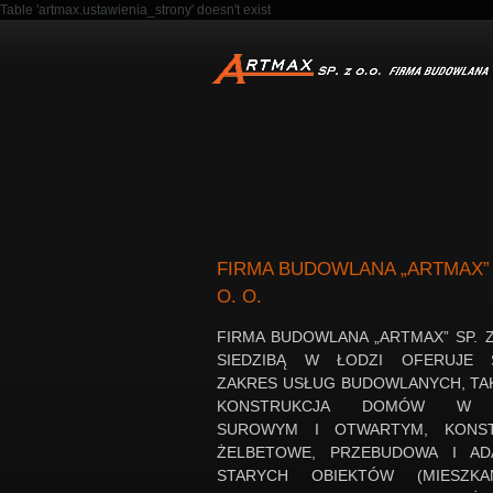
Table 'artmax.ustawienia_strony' doesn't exist
FIRMA BUDOWLANA „ARTMAX” 
O. O.
FIRMA BUDOWLANA „ARTMAX” SP. Z
SIEDZIBĄ W ŁODZI OFERUJE 
ZAKRES USŁUG BUDOWLANYCH, TAK
KONSTRUKCJA DOMÓW W S
SUROWYM I OTWARTYM, KONST
ŻELBETOWE, PRZEBUDOWA I AD
STARYCH OBIEKTÓW (MIESZKA