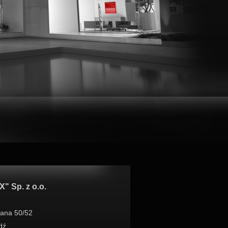
 Sp. z o.o.
niana 50/52
dź