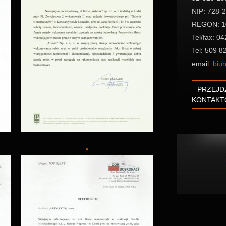
NIP: 728-
REGON: 1
Tel/fax: 0
Tel: 509 8
email:
biu
PRZEJD
KONTAK