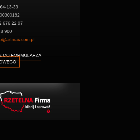
264-13-33
00300182
42 676 22 97
28 900
ro@artmax.com.pl
Z DO FORMULARZA
TOWEGO