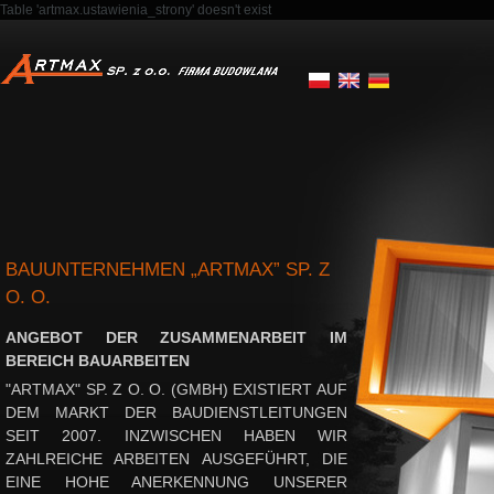
Table 'artmax.ustawienia_strony' doesn't exist
BAUUNTERNEHMEN „ARTMAX” SP. Z
O. O.
ANGEBOT DER ZUSAMMENARBEIT IM
BEREICH BAUARBEITEN
"ARTMAX" SP. Z O. O. (GMBH) EXISTIERT AUF
DEM MARKT DER BAUDIENSTLEITUNGEN
SEIT 2007. INZWISCHEN HABEN WIR
ZAHLREICHE ARBEITEN AUSGEFÜHRT, DIE
EINE HOHE ANERKENNUNG UNSERER